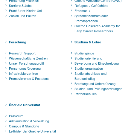
Forschung Frankfurt
Goethe Welcome Centre (GWC)
Karriere & Jobs
Refugees / Geflüchtete
Frankfurter Kinder-Uni
Erasmus +
Zahlen und Fakten
Sprachenzentrum oder
Fremdsprachen
Goethe Research Academy for
Early Career Researchers
Forschung
Studium & Lehre
Research Support
Studiengänge
Wissenschaftliche Zentren
Studienorientierung
Unser Forschungsprofil
Bewerbung und Einschreibung
Forschungsförderung
Studienorganisation
Infrastrukturzentren
Studienabschluss und
Promovierende & Postdocs
Berufseinstieg
Beratung und Unterstützung
Studien- und Prüfungsordnungen
Partnerschulen
Über die Universität
Präsidium
Administration & Verwaltung
Campus & Standorte
Leitbilder der Goethe-Universität