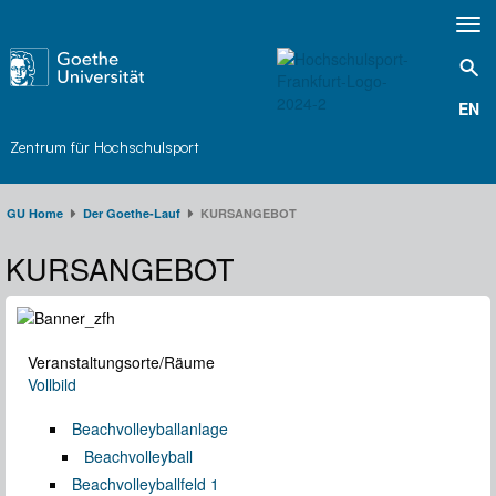
Toggl
navig
EN
Zentrum für Hochschulsport
GU Home
Der Goethe-Lauf​
KURSANGEBOT
KURSANGEBOT
Veranstaltungsorte/Räume
Vollbild
Beachvolleyballanlage
Beachvolleyball
Beachvolleyballfeld 1