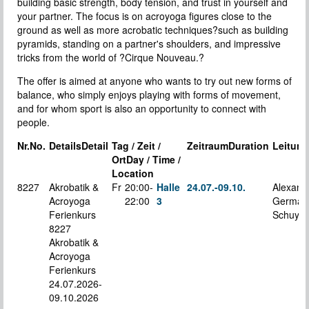
building basic strength, body tension, and trust in yourself and
your partner. The focus is on acroyoga figures close to the
ground as well as more acrobatic techniques?such as building
pyramids, standing on a partner's shoulders, and impressive
tricks from the world of ?Cirque Nouveau.?
The offer is aimed at anyone who wants to try out new forms of
balance, who simply enjoys playing with forms of movement,
and for whom sport is also an opportunity to connect with
people.
Nr.
No.
Details
Detail
Tag / Zeit /
Zeitraum
Duration
Leitung
Ort
Day / Time /
Location
8227
Akrobatik &
Fr
20:00-
Halle
24.07.-
09.10.
Alexand
Acroyoga
22:00
3
Germann
Ferienkurs
Schuy
8227
Akrobatik &
Acroyoga
Ferienkurs
24.07.2026-
09.10.2026