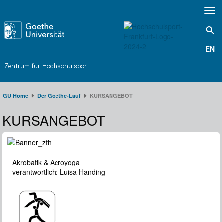
Toggl
navig
EN
Zentrum für Hochschulsport
GU Home
Der Goethe-Lauf​
KURSANGEBOT
KURSANGEBOT
Akrobatik & Acroyoga
verantwortlich: Luisa Handing