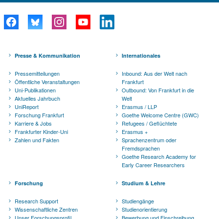
Presse & Kommunikation
Internationales
Pressemitteilungen
Inbound: Aus der Welt nach
Öffentliche Veranstaltungen
Frankfurt
Uni-Publikationen
Outbound: Von Frankfurt in die
Aktuelles Jahrbuch
Welt
UniReport
Erasmus / LLP
Forschung Frankfurt
Goethe Welcome Centre (GWC)
Karriere & Jobs
Refugees / Geflüchtete
Frankfurter Kinder-Uni
Erasmus +
Zahlen und Fakten
Sprachenzentrum oder
Fremdsprachen
Goethe Research Academy for
Early Career Researchers
Forschung
Studium & Lehre
Research Support
Studiengänge
Wissenschaftliche Zentren
Studienorientierung
Unser Forschungsprofil
Bewerbung und Einschreibung