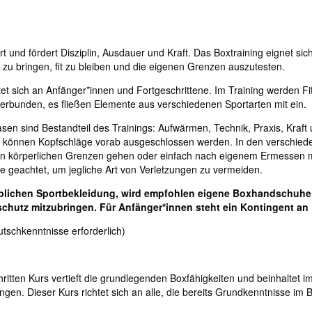
t und fördert Disziplin, Ausdauer und Kraft. Das Boxtraining eignet si
zu bringen, fit zu bleiben und die eigenen Grenzen auszutesten.
tet sich an Anfänger*innen und Fortgeschrittene. Im Training werden F
erbunden, es fließen Elemente aus verschiedenen Sportarten mit ein.
en sind Bestandteil des Trainings: Aufwärmen, Technik, Praxis, Kraf
 können Kopfschläge vorab ausgeschlossen werden. In den verschied
en körperlichen Grenzen gehen oder einfach nach eigenem Ermessen mi
e geachtet, um jegliche Art von Verletzungen zu vermeiden.
lichen Sportbekleidung, wird empfohlen eigene Boxhandschuhe, B
chutz mitzubringen. Für Anfänger*innen steht ein Kontingent a
utschkenntnisse erforderlich)
ritten Kurs vertieft die grundlegenden Boxfähigkeiten und beinhaltet i
gen. Dieser Kurs richtet sich an alle, die bereits Grundkenntnisse im