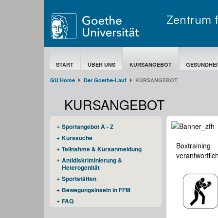
Zentrum 
START
ÜBER UNS
KURSANGEBOT
GESUNDHEI
GU Home
Der Goethe-Lauf​
KURSANGEBOT
KURSANGEBOT
Sportangebot A - Z
Kurssuche
Boxtraining
Teilnahme & Kursanmeldung
verantwortlic
Antidiskriminierung &
Heterogenität
Sportstätten
Bewegungsinseln in FFM
FAQ