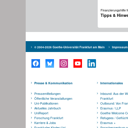
Finanzierungshilfe 
Tipps & Hinwe
© 2004-2026 Goethe-Universität Frankfurt am Main
Impressum
Presse & Kommunikation
Internationales
Pressemitteilungen
Inbound: Aus der W
Öffentliche Veranstaltungen
Frankfurt
Uni-Publikationen
Outbound: Von Frank
Aktuelles Jahrbuch
Erasmus / LLP
UniReport
Goethe Welcome C
Forschung Frankfurt
Refugees / Geflüch
Karriere & Jobs
Erasmus +
Frankfurter Kinder-Uni
Sprachenzentrum o