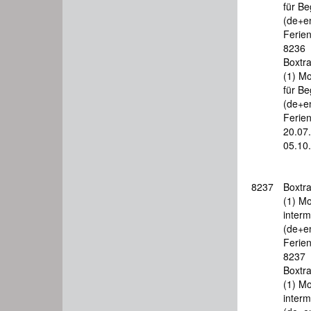
für Be
(de+e
Ferie
8236
Boxtra
(1) Mo
für Be
(de+e
Ferie
20.07
05.10
8237
Boxtra
(1) Mo
interm
(de+e
Ferie
8237
Boxtra
(1) Mo
interm