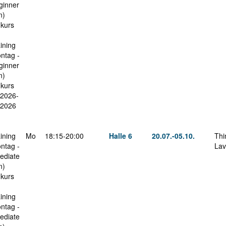
ginner
n)
nkurs
ining
ntag -
ginner
n)
nkurs
.2026-
.2026
ining
Mo
18:15-20:00
Halle 6
20.07.-
05.10.
Thi
ntag -
Lav
ediate
n)
nkurs
ining
ntag -
ediate