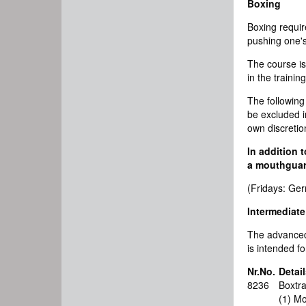
Boxing
Boxing require
pushing one's
The course is
in the trainin
The following
be excluded in
own discretio
In addition 
a mouthguard
(Fridays: Ger
Intermediate
The advanced 
is intended f
Nr.
No.
Detail
8236
Boxtra
(1) Mo