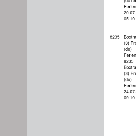
(de+e
Ferie
20.07
05.10
8235
Boxtra
(3) Fr
(de)
Ferie
8235
Boxtra
(3) Fr
(de)
Ferie
24.07
09.10