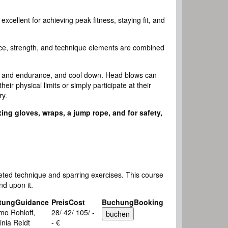
xcellent for achieving peak fitness, staying fit, and
nce, strength, and technique elements are combined
gth and endurance, and cool down. Head blows can
eir physical limits or simply participate at their
ry.
xing gloves, wraps, a jump rope, and for safety,
eted technique and sparring exercises. This course
d upon it.
tung
Guidance
Preis
Cost
Buchung
Booking
mo Rohloff,
28/ 42/ 105/ -
inia Reidt
- €