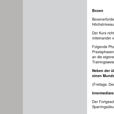
Boxen
Boxenerforder
Höchstniveau 
Der Kurs rich
miteinander v
Folgende Phas
Praxisphasen
an die eigen
Trainingsweis
Neben der üb
einen Munds
(Freitags: De
Intermediate
Der Fortgesch
Sparringsübun