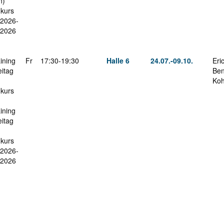
n)
nkurs
.2026-
.2026
ining
Fr
17:30-19:30
Halle 6
24.07.-
09.10.
Eri
eitag
Ben
Koh
nkurs
ining
eitag
nkurs
.2026-
.2026