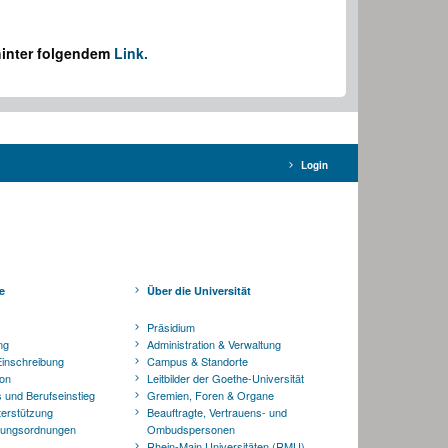
 hinter folgendem
Link.
Login
e
Über die Universität
Präsidium
ng
Administration & Verwaltung
inschreibung
Campus & Standorte
ion
Leitbilder der Goethe-Universität
 und Berufseinstieg
Gremien, Foren & Organe
terstützung
Beauftragte, Vertrauens- und
üfungsordnungen
Ombudspersonen
Rhein-Main Universitäten (RMU)