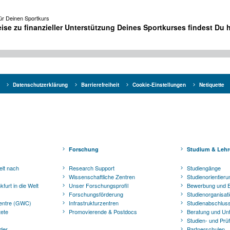
für Deinen Sportkurs
ise zu finanzieller Unterstützung Deines Sportkurses findest Du
Datenschutzerklärung
Barrierefreiheit
Cookie-Einstellungen
Netiquette
Forschung
Studium & Lehr
elt nach
Research Support
Studiengänge
Wissenschaftliche Zentren
Studienorientieru
furt in die Welt
Unser Forschungsprofil
Bewerbung und E
Forschungsförderung
Studienorganisat
entre (GWC)
Infrastrukturzentren
Studienabschluss
tete
Promovierende & Postdocs
Beratung und Un
Studien- und Pr
der
Partnerschulen