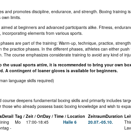
s and promotes discipline, endurance, and strength. Boxing training is e
 own limits.
 aimed at beginners and advanced participants alike. Fitness, endura
g, incorporating elements from various sports.
 phases are part of the training: Warm-up, technique, practice, stren
 the practice phases. In the different phases, athletes can either push th
n. The course emphasizes considerate training to avoid any kind of inju
to the usual sports attire, it is recommended to bring your own bo
. A contingent of loaner gloves is available for beginners.
man language skills required)
course deepens fundamental boxing skills and primarily includes targ
or those who already possess basic boxing knowledge and wish to expan
s
Detail
Tag / Zeit / Ort
Day / Time / Location
Zeitraum
Duration
Lei
ining
Mo
17:00-18:45
Halle 6
20.07.-
05.10.
Thi
ntag -
Lav