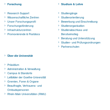
Forschung
Studium & Lehre
Research Support
Studiengänge
Wissenschaftliche Zentren
Studienorientierung
Unser Forschungsprofil
Bewerbung und Einschreibung
Forschungsförderung
Studienorganisation
Infrastrukturzentren
Studienabschluss und
Promovierende & Postdocs
Berufseinstieg
Beratung und Unterstützung
Studien- und Prüfungsordnungen
Partnerschulen
Über die Universität
Präsidium
Administration & Verwaltung
Campus & Standorte
Leitbilder der Goethe-Universität
Gremien, Foren & Organe
Beauftragte, Vertrauens- und
Ombudspersonen
Rhein-Main Universitäten (RMU)