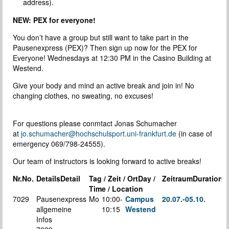
address).
NEW: PEX for everyone!
You don’t have a group but still want to take part in the
Pausenexpress (PEX)? Then sign up now for the PEX for
Everyone! Wednesdays at 12:30 PM in the Casino Building at
Westend.
Give your body and mind an active break and join in! No
changing clothes, no sweating, no excuses!
For questions please conmtact Jonas Schumacher
at
jo.schumacher@hochschulsport.uni-frankfurt.de
(in case of
emergency 069/798-24555).
Our team of instructors is looking forward to active breaks!
Nr.
No.
Details
Detail
Tag / Zeit / Ort
Day /
Zeitraum
Duration
Time / Location
7029
Pausenexpress
Mo
10:00-
Campus
20.07.-
05.10.
allgemeine
10:15
Westend
Infos