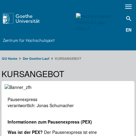
Toggl
navig
EN
Zentrum für Hochschulsport
GU Home
Der Goethe-Lauf​
KURSANGEBOT
KURSANGEBOT
Pausenexpress
verantwortlich: Jonas Schumacher
Informationen zum Pausenexpress (PEX)
Was ist der PEX?
Der Pausenexpress ist eine