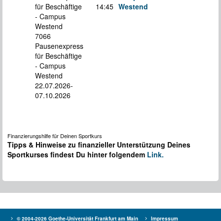
für Beschäftige
14:45
Westend
S
- Campus
Westend
7066
Pausenexpress
für Beschäftige
- Campus
Westend
22.07.2026-
07.10.2026
Finanzierungshilfe für Deinen Sportkurs
Tipps & Hinweise zu finanzieller Unterstützung Deines
Sportkurses findest Du hinter folgendem
Link.
© 2004-2026 Goethe-Universität Frankfurt am Main
Impressum