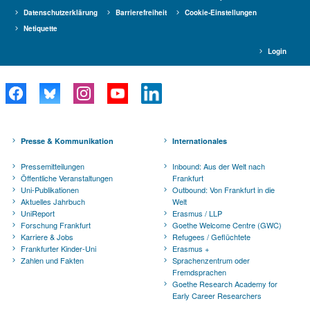
Datenschutzerklärung
Barrierefreiheit
Cookie-Einstellungen
Netiquette
Login
Presse & Kommunikation
Internationales
Pressemitteilungen
Inbound: Aus der Welt nach
Öffentliche Veranstaltungen
Frankfurt
Uni-Publikationen
Outbound: Von Frankfurt in die
Aktuelles Jahrbuch
Welt
UniReport
Erasmus / LLP
Forschung Frankfurt
Goethe Welcome Centre (GWC)
Karriere & Jobs
Refugees / Geflüchtete
Frankfurter Kinder-Uni
Erasmus +
Zahlen und Fakten
Sprachenzentrum oder
Fremdsprachen
Goethe Research Academy for
Early Career Researchers