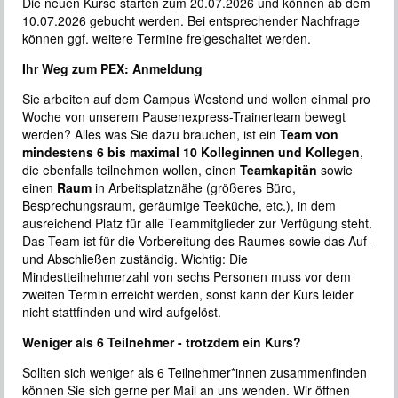
Die neuen Kurse starten zum 20.07.2026 und können ab dem
10.07.2026 gebucht werden. Bei entsprechender Nachfrage
können ggf. weitere Termine freigeschaltet werden.
Ihr Weg zum PEX: Anmeldung
Sie arbeiten auf dem Campus Westend und wollen einmal pro
Woche von unserem Pausenexpress-Trainerteam bewegt
werden? Alles was Sie dazu brauchen, ist ein
Team von
mindestens 6 bis maximal 10 Kolleginnen
und Kollegen
,
die ebenfalls teilnehmen wollen, einen
Teamkapitän
sowie
einen
Raum
in Arbeitsplatznähe (größeres Büro,
Besprechungsraum, geräumige Teeküche, etc.), in dem
ausreichend Platz für alle Teammitglieder zur Verfügung steht.
Das Team ist für die Vorbereitung des Raumes sowie das Auf-
und Abschließen zuständig. Wichtig: Die
Mindestteilnehmerzahl von sechs Personen muss vor dem
zweiten Termin erreicht werden, sonst kann der Kurs leider
nicht stattfinden und wird aufgelöst.
Weniger als 6 Teilnehmer - trotzdem ein Kurs?
Sollten sich weniger als 6 Teilnehmer*innen zusammenfinden
können Sie sich gerne per Mail an uns wenden. Wir öffnen