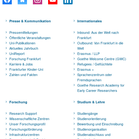
Presse & Kommunikation
Internationales
Pressemitteilungen
Inbound: Aus der Welt nach
Öffentliche Veranstaltungen
Frankfurt
Uni-Publikationen
Outbound: Von Frankfurt in die
Aktuelles Jahrbuch
Welt
UniReport
Erasmus / LLP
Forschung Frankfurt
Goethe Welcome Centre (GWC)
Karriere & Jobs
Refugees / Geflüchtete
Frankfurter Kinder-Uni
Erasmus +
Zahlen und Fakten
Sprachenzentrum oder
Fremdsprachen
Goethe Research Academy for
Early Career Researchers
Forschung
Studium & Lehre
Research Support
Studiengänge
Wissenschaftliche Zentren
Studienorientierung
Unser Forschungsprofil
Bewerbung und Einschreibung
Forschungsförderung
Studienorganisation
Infrastrukturzentren
Studienabschluss und