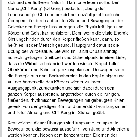
sich und der äußeren Natur in Harmonie leben sollte. Der
Name „Ch’i-Kung“ (Qi-Gong) bedeutet „Übung der
Lebensenergie Ch´i und bezeichnet unzählige chinesische
Übungen, die durch aufrechten Stand und Bewegungen der
Gelenke den Energiefluss anregen, die Physis kräftigen und
Körper und Geist harmonisieren.
Denn wenn die vitale Energie
Ch'i ungehindert durch den Kö
rper fließen kann, dann, so
heißt es, ist der Mensch gesund. Hauptgrund dafür ist die
Übung der Wirbelsäule. Sie wird im Taichi Chuan ständig
aufrecht getragen, Steißbein und Scheitelpunkt in einer Linie,
dass die Wirbel so balanciert werden wie ein Stapel Teller -
Oberkörper und Schulter ganz losgelassen. Deswegen kann
die Energie aus dem Beckenbereich in den Kopf steigen und
auf der Vorderseite des Körpers wieder zu ihrem
Ausgangspunkt zurücksinken und sich dabei durch den
ganzen Körper ausbreiten, angetrieben durch die ruhigen,
fließenden, rhythmischen Bewegungen mit gebeugten Knien,
gelenkt von der geistigen Kraft und unterstützt von langsamer
und tiefer Atmung und Ch’i-Kung im Stehen geübt.
Kennzeichen dieser Übungen sind langsame, entspannte
Bewegungen, die bewusst ausgeführt, von Jung und Alt erlernt
werden können. Neben dem konzentrierten Erlernen der