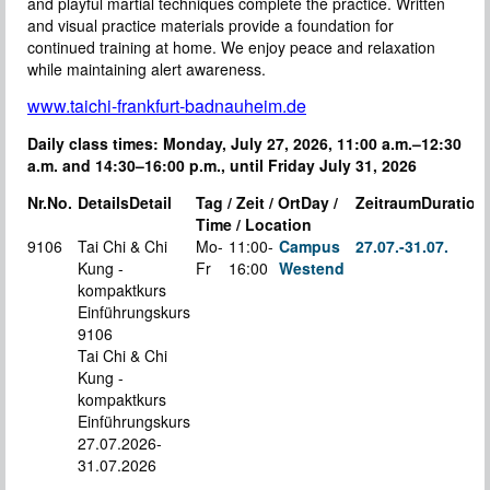
and playful martial techniques complete the practice. Written
and visual practice materials provide a foundation for
continued training at home. We enjoy peace and relaxation
while maintaining alert awareness.
www.taichi-frankfurt-badnauheim.de
Daily class times: Monday, July 27, 2026, 11:00 a.m.–12:30
a.m. and 14:30–16:00 p.m., until Friday July 31, 2026
Nr.
No.
Details
Detail
Tag / Zeit / Ort
Day /
Zeitraum
Duration
Time / Location
9106
Tai Chi & Chi
Mo-
11:00-
Campus
27.07.-
31.07.
Kung -
Fr
16:00
Westend
kompaktkurs
Einführungskurs
9106
Tai Chi & Chi
Kung -
kompaktkurs
Einführungskurs
27.07.2026-
31.07.2026