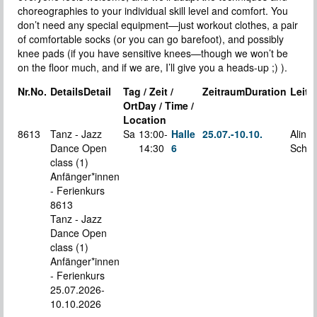
choreographies to your individual skill level and comfort. You
don’t need any special equipment—just workout clothes, a pair
of comfortable socks (or you can go barefoot), and possibly
knee pads (if you have sensitive knees—though we won’t be
on the floor much, and if we are, I’ll give you a heads-up ;) ).
Nr.
No.
Details
Detail
Tag / Zeit /
Zeitraum
Duration
Leitu
Ort
Day / Time /
Location
8613
Tanz - Jazz
Sa
13:00-
Halle
25.07.-
10.10.
Alina
Dance Open
14:30
6
Schaa
class
(1)
Anfänger*innen
- Ferienkurs
8613
Tanz - Jazz
Dance Open
class (1)
Anfänger*innen
- Ferienkurs
25.07.2026-
10.10.2026