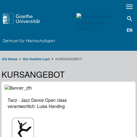
Toggl
navig
EN
Zentrum für Hochschulsport
GU Home
Der Goethe-Lauf​
KURSANGEBOT
KURSANGEBOT
Tanz - Jazz Dance Open class
verantwortlich: Luisa Handing