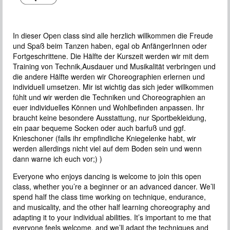
In dieser Open class sind alle herzlich willkommen die Freude
und Spaß beim Tanzen haben, egal ob AnfängerInnen oder
Fortgeschrittene. Die Hälfte der Kurszeit werden wir mit dem
Training von Technik,Ausdauer und Musikalität verbringen und
die andere Hälfte werden wir Choreographien erlernen und
individuell umsetzen. Mir ist wichtig das sich jeder willkommen
fühlt und wir werden die Techniken und Choreographien an
euer individuelles Können und Wohlbefinden anpassen. Ihr
braucht keine besondere Ausstattung, nur Sportbekleidung,
ein paar bequeme Socken oder auch barfuß und ggf.
Knieschoner (falls ihr empfindliche Kniegelenke habt, wir
werden allerdings nicht viel auf dem Boden sein und wenn
dann warne ich euch vor;) )
Everyone who enjoys dancing is welcome to join this open
class, whether you’re a beginner or an advanced dancer. We’ll
spend half the class time working on technique, endurance,
and musicality, and the other half learning choreography and
adapting it to your individual abilities. It’s important to me that
everyone feels welcome, and we’ll adapt the techniques and