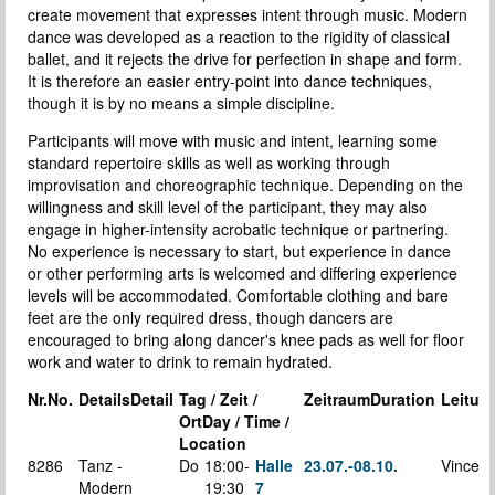
create movement that expresses intent through music. Modern
dance was developed as a reaction to the rigidity of classical
ballet, and it rejects the drive for perfection in shape and form.
It is therefore an easier entry-point into dance techniques,
though it is by no means a simple discipline.
Participants will move with music and intent, learning some
standard repertoire skills as well as working through
improvisation and choreographic technique. Depending on the
willingness and skill level of the participant, they may also
engage in higher-intensity acrobatic technique or partnering.
No experience is necessary to start, but experience in dance
or other performing arts is welcomed and differing experience
levels will be accommodated. Comfortable clothing and bare
feet are the only required dress, though dancers are
encouraged to bring along dancer's knee pads as well for floor
work and water to drink to remain hydrated.
Nr.
No.
Details
Detail
Tag / Zeit /
Zeitraum
Duration
Leitun
Ort
Day / Time /
Location
8286
Tanz -
Do
18:00-
Halle
23.07.-
08.10.
Vincent
Modern
19:30
7