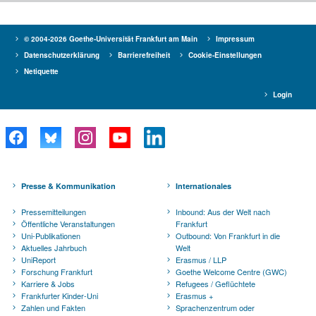
© 2004-2026 Goethe-Universität Frankfurt am Main
Impressum
Datenschutzerklärung
Barrierefreiheit
Cookie-Einstellungen
Netiquette
Login
Presse & Kommunikation
Internationales
Pressemitteilungen
Inbound: Aus der Welt nach
Öffentliche Veranstaltungen
Frankfurt
Uni-Publikationen
Outbound: Von Frankfurt in die
Aktuelles Jahrbuch
Welt
UniReport
Erasmus / LLP
Forschung Frankfurt
Goethe Welcome Centre (GWC)
Karriere & Jobs
Refugees / Geflüchtete
Frankfurter Kinder-Uni
Erasmus +
Zahlen und Fakten
Sprachenzentrum oder