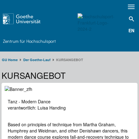
Toggl
navig
EN
Zentrum für Hochschulsport
GU Home
Der Goethe-Lauf​
KURSANGEBOT
KURSANGEBOT
Tanz - Modern Dance
verantwortlich: Luisa Handing
Based on principles of technique from Martha Graham,
Humphrey and Weidman, and other Denishawn dancers, this
modern dance course explores fall-and-recovery technique to