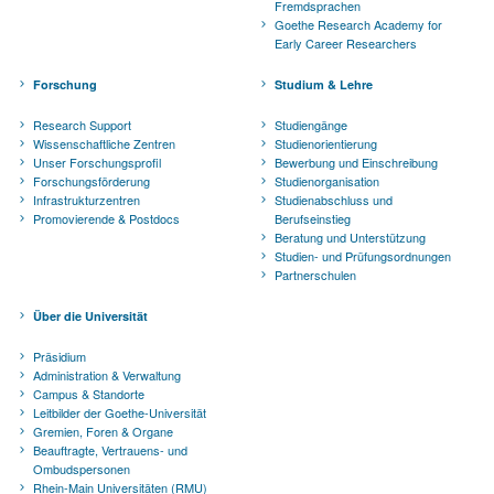
Fremdsprachen
Goethe Research Academy for
Early Career Researchers
Forschung
Studium & Lehre
Research Support
Studiengänge
Wissenschaftliche Zentren
Studienorientierung
Unser Forschungsprofil
Bewerbung und Einschreibung
Forschungsförderung
Studienorganisation
Infrastrukturzentren
Studienabschluss und
Promovierende & Postdocs
Berufseinstieg
Beratung und Unterstützung
Studien- und Prüfungsordnungen
Partnerschulen
Über die Universität
Präsidium
Administration & Verwaltung
Campus & Standorte
Leitbilder der Goethe-Universität
Gremien, Foren & Organe
Beauftragte, Vertrauens- und
Ombudspersonen
Rhein-Main Universitäten (RMU)