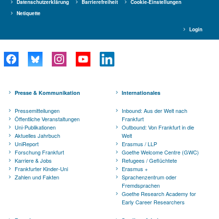
Datenschutzerklärung
Barrierefreiheit
Cookie-Einstellungen
Netiquette
Login
Presse & Kommunikation
Internationales
Pressemitteilungen
Inbound: Aus der Welt nach
Öffentliche Veranstaltungen
Frankfurt
Uni-Publikationen
Outbound: Von Frankfurt in die
Aktuelles Jahrbuch
Welt
UniReport
Erasmus / LLP
Forschung Frankfurt
Goethe Welcome Centre (GWC)
Karriere & Jobs
Refugees / Geflüchtete
Frankfurter Kinder-Uni
Erasmus +
Zahlen und Fakten
Sprachenzentrum oder
Fremdsprachen
Goethe Research Academy for
Early Career Researchers