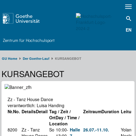
Toggl
navig
EN
Zentrum für Hochschulsport
GU Home
Der Goethe-Lauf​
KURSANGEBOT
KURSANGEBOT
Zz - Tanz House Dance
verantwortlich: Luisa Handing
Nr.
No.
Details
Detail
Tag / Zeit /
Zeitraum
Duration
Leitun
Ort
Day / Time /
Location
8200
Zz - Tanz
So
10:00-
Halle
26.07.-
11.10.
Yolande
House Dance
13:00
7
Neele 