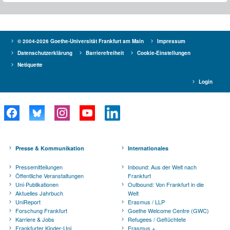
© 2004-2026 Goethe-Universität Frankfurt am Main
Impressum
Datenschutzerklärung
Barrierefreiheit
Cookie-Einstellungen
Netiquette
Login
Presse & Kommunikation
Internationales
Pressemitteilungen
Inbound: Aus der Welt nach
Öffentliche Veranstaltungen
Frankfurt
Uni-Publikationen
Outbound: Von Frankfurt in die
Aktuelles Jahrbuch
Welt
UniReport
Erasmus / LLP
Forschung Frankfurt
Goethe Welcome Centre (GWC)
Karriere & Jobs
Refugees / Geflüchtete
Frankfurter Kinder-Uni
Erasmus +