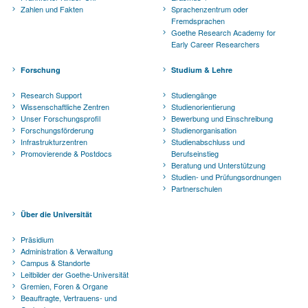
Zahlen und Fakten
Sprachenzentrum oder
Fremdsprachen
Goethe Research Academy for
Early Career Researchers
Forschung
Studium & Lehre
Research Support
Studiengänge
Wissenschaftliche Zentren
Studienorientierung
Unser Forschungsprofil
Bewerbung und Einschreibung
Forschungsförderung
Studienorganisation
Infrastrukturzentren
Studienabschluss und
Promovierende & Postdocs
Berufseinstieg
Beratung und Unterstützung
Studien- und Prüfungsordnungen
Partnerschulen
Über die Universität
Präsidium
Administration & Verwaltung
Campus & Standorte
Leitbilder der Goethe-Universität
Gremien, Foren & Organe
Beauftragte, Vertrauens- und