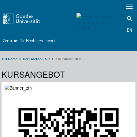
Toggl
navig
EN
Zentrum für Hochschulsport
GU Home
Der Goethe-Lauf​
KURSANGEBOT
KURSANGEBOT