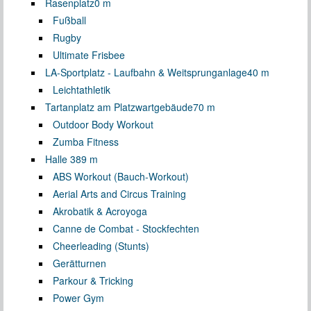
Rasenplatz
0 m
Fußball
Rugby
Ultimate Frisbee
LA-Sportplatz - Laufbahn & Weitsprunganlage
40 m
Leichtathletik
Tartanplatz am Platzwartgebäude
70 m
Outdoor Body Workout
Zumba Fitness
Halle 3
89 m
ABS Workout (Bauch-Workout)
Aerial Arts and Circus Training
Akrobatik & Acroyoga
Canne de Combat - Stockfechten
Cheerleading (Stunts)
Gerätturnen
Parkour & Tricking
Power Gym