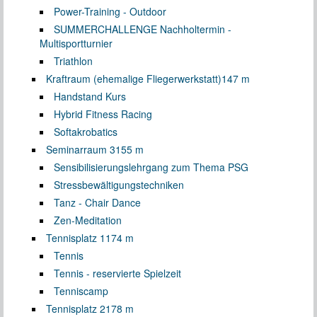
Power-Training - Outdoor
SUMMERCHALLENGE Nachholtermin -
Multisportturnier
Triathlon
Kraftraum (ehemalige Fliegerwerkstatt)
147 m
Handstand Kurs
Hybrid Fitness Racing
Softakrobatics
Seminarraum 3
155 m
Sensibilisierungslehrgang zum Thema PSG
Stressbewältigungstechniken
Tanz - Chair Dance
Zen-Meditation
Tennisplatz 1
174 m
Tennis
Tennis - reservierte Spielzeit
Tenniscamp
Tennisplatz 2
178 m