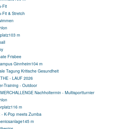
-Fit
-Fit & Stretch
wimmen
thlon
platz
103 m
all
by
mate Frisbee
campus Ginnheim
104 m
tale Tagung Kritische Gesundheit
THE - LAUF 2026
r-Training - Outdoor
ERCHALLENGE Nachholtermin - Multisportturnier
thlon
rplatz
116 m
 - K-Pop meets Zumba
henicsanlage
145 m
sthenics