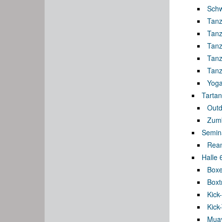
Sch
Tanz
Tanz
Tanz
Tanz
Tanz
Yog
Tartan
Outd
Zumb
Semin
Rean
Halle 
Boxe
Boxt
Kick
Kick
Muay