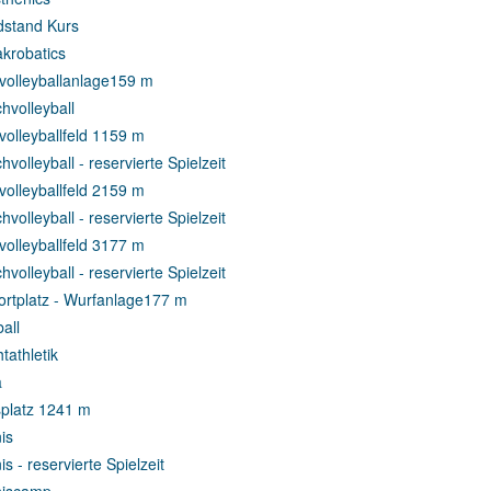
stand Kurs
akrobatics
olleyballanlage
159 m
hvolleyball
olleyballfeld 1
159 m
volleyball - reservierte Spielzeit
olleyballfeld 2
159 m
volleyball - reservierte Spielzeit
olleyballfeld 3
177 m
volleyball - reservierte Spielzeit
rtplatz - Wurfanlage
177 m
all
tathletik
a
platz 1
241 m
is
s - reservierte Spielzeit