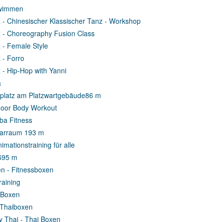
wimmen
 - Chinesischer Klassischer Tanz - Workshop
 - Choreography Fusion Class
 - Female Style
 - Forro
 - Hip-Hop with Yanni
a
platz am Platzwartgebäude
86 m
oor Body Workout
a Fitness
arraum 1
93 m
imationstraining für alle
6
95 m
n - Fitnessboxen
raining
-Boxen
-Thaiboxen
 Thai - Thai Boxen