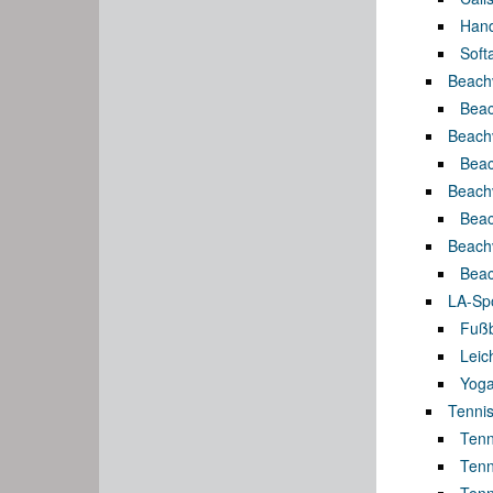
Hand
Soft
Beachv
Beac
Beachv
Beach
Beachv
Beach
Beachv
Beach
LA-Spo
Fußb
Leich
Yog
Tennis
Tenn
Tenni