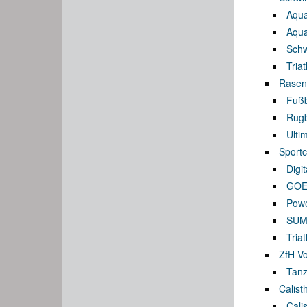
Aqua
Aqua
Sch
Tria
Rasen
Fußb
Rug
Ulti
Sport
Digi
GOE
Powe
SUMM
Tria
ZfH-Vo
Tanz
Calist
Cali