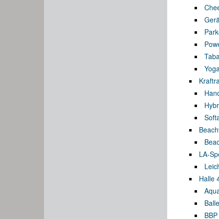
Chee
Gerä
Park
Pow
Taba
Yog
Kraftr
Hand
Hybr
Soft
Beachv
Beach
LA-Spo
Leich
Halle 
Aqua
Balle
BBP 