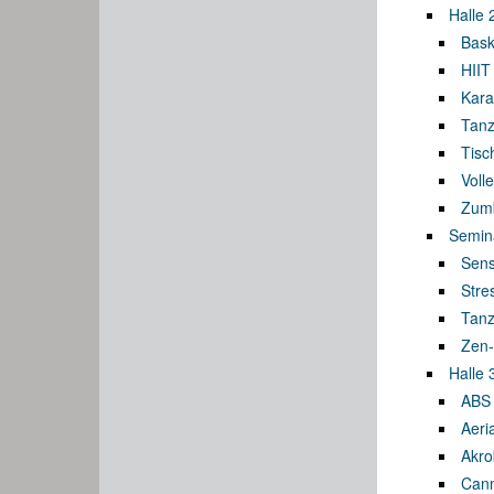
Halle 
Bask
HIIT
Kara
Tanz
Tisc
Volle
Zumb
Semin
Sens
Stre
Tanz
Zen-
Halle 
ABS 
Aeri
Akro
Cann