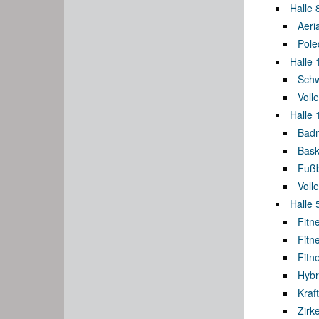
Halle 
Aeri
Pole
Halle 
Sch
Volle
Halle 
Badm
Bask
Fußb
Volle
Halle 
Fitn
Fitn
Fitn
Hybr
Kraf
Zirk