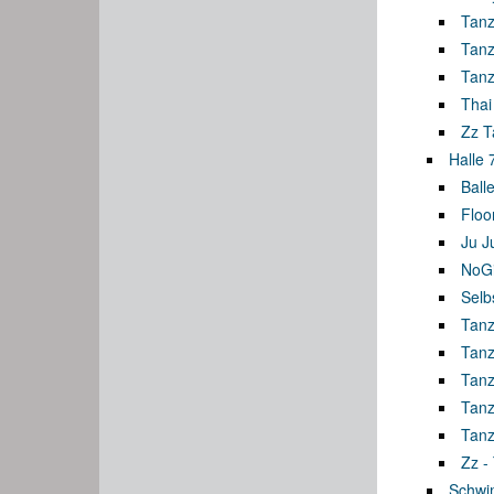
Tanz
Tanz
Tanz
Thai
Zz T
Halle 
Balle
Floo
Ju J
NoGi 
Selb
Tanz
Tanz
Tanz
Tanz
Tanz
Zz -
Schwi