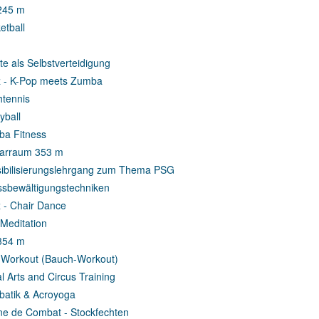
2
45 m
etball
te als Selbstverteidigung
 - K-Pop meets Zumba
htennis
yball
a Fitness
arraum 3
53 m
ibilisierungslehrgang zum Thema PSG
ssbewältigungstechniken
 - Chair Dance
Meditation
3
54 m
Workout (Bauch-Workout)
al Arts and Circus Training
batik & Acroyoga
e de Combat - Stockfechten