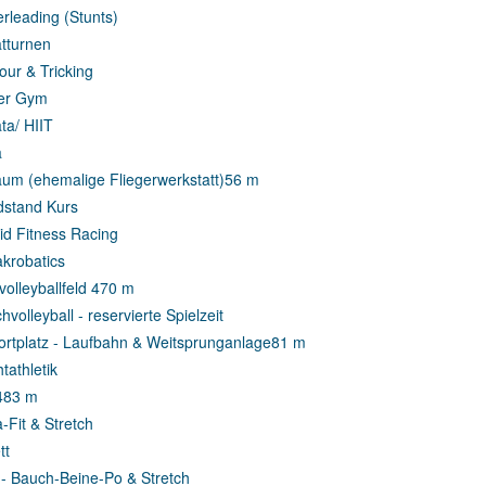
rleading (Stunts)
tturnen
our & Tricking
er Gym
ta/ HIIT
a
aum (ehemalige Fliegerwerkstatt)
56 m
stand Kurs
id Fitness Racing
akrobatics
olleyballfeld 4
70 m
volleyball - reservierte Spielzeit
rtplatz - Laufbahn & Weitsprunganlage
81 m
tathletik
4
83 m
-Fit & Stretch
tt
- Bauch-Beine-Po & Stretch