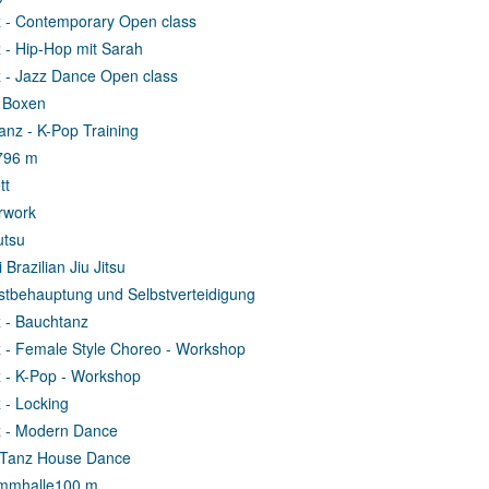
 - Contemporary Open class
 - Hip-Hop mit Sarah
 - Jazz Dance Open class
 Boxen
anz - K-Pop Training
7
96 m
tt
rwork
utsu
Brazilian Jiu Jitsu
stbehauptung und Selbstverteidigung
 - Bauchtanz
 - Female Style Choreo - Workshop
 - K-Pop - Workshop
 - Locking
 - Modern Dance
 Tanz House Dance
mmhalle
100 m