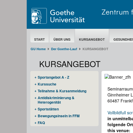
Zentrum 
START
ÜBER UNS
KURSANGEBOT
GESUNDHEI
GU Home
Der Goethe-Lauf​
KURSANGEBOT
KURSANGEBOT
Sportangebot A - Z
Kurssuche
Seminarraum
Teilnahme & Kursanmeldung
Ginnheimer L
Antidiskriminierung &
60487 Frankf
Heterogenität
Sportstätten
Vollbild
full sc
Bewegungsinseln in FFM
in unmittelb
FAQ
folgende Ort
this venue: