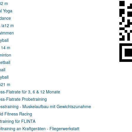
8
2 m
al Yoga
dance
1/a
12 m
wimmen
yball
1
14 m
inton
etball
all
yball
5
21 m
ess-Flatrate für 3, 6 & 12 Monate
ess-Flatrate Probetraining
esstraining - Muskelaufbau mit Gewichtszunahme
id Fitness Racing
ttraining für FLINTA
eltraining an Kraftgeräten - Fliegerwerkstatt