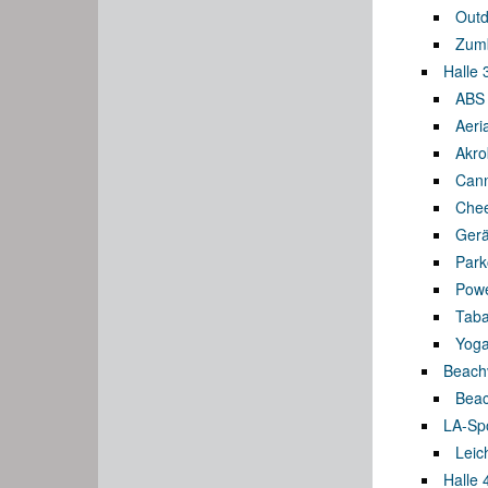
Outd
Zumb
Halle 
ABS 
Aeri
Akro
Cann
Chee
Gerä
Park
Pow
Taba
Yog
Beachv
Beach
LA-Spo
Leich
Halle 