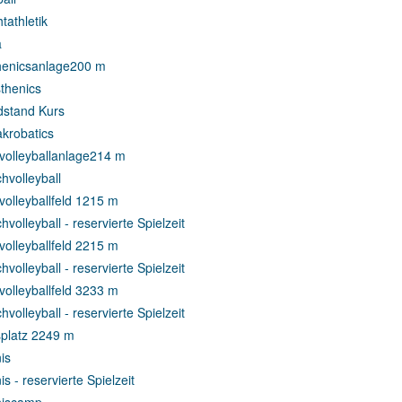
tathletik
a
henicsanlage
200 m
sthenics
stand Kurs
akrobatics
olleyballanlage
214 m
hvolleyball
olleyballfeld 1
215 m
volleyball - reservierte Spielzeit
olleyballfeld 2
215 m
volleyball - reservierte Spielzeit
olleyballfeld 3
233 m
volleyball - reservierte Spielzeit
platz 2
249 m
is
s - reservierte Spielzeit