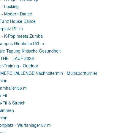
 - Locking
 - Modern Dance
 Tanz House Dance
rplatz
151 m
 - K-Pop meets Zumba
campus Ginnheim
153 m
tale Tagung Kritische Gesundheit
THE - LAUF 2026
r-Training - Outdoor
ERCHALLENGE Nachholtermin - Multisportturnier
thlon
mmhalle
156 m
-Fit
-Fit & Stretch
wimmen
thlon
rtplatz - Wurfanlage
187 m
all