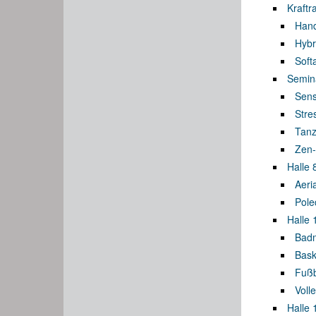
Kraftr
Hand
Hybr
Soft
Semin
Sens
Stre
Tanz
Zen-
Halle 
Aeri
Pole
Halle 
Badm
Bask
Fußb
Volle
Halle 