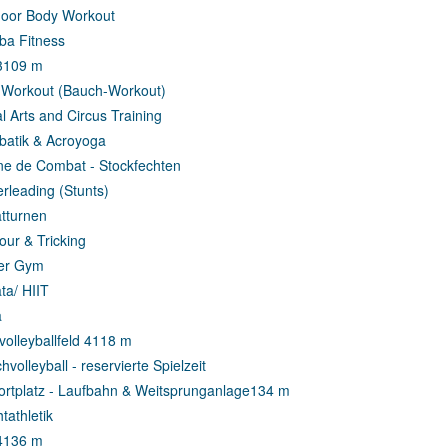
oor Body Workout
a Fitness
3
109 m
Workout (Bauch-Workout)
al Arts and Circus Training
batik & Acroyoga
e de Combat - Stockfechten
rleading (Stunts)
tturnen
our & Tricking
er Gym
ta/ HIIT
a
olleyballfeld 4
118 m
volleyball - reservierte Spielzeit
rtplatz - Laufbahn & Weitsprunganlage
134 m
tathletik
4
136 m