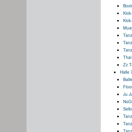
Boxt
Kick
Kick
Muay
Tanz
Tanz
Tanz
Thai
Zz T
Halle 
Balle
Floo
Ju J
NoGi 
Selb
Tanz
Tanz
Tanz