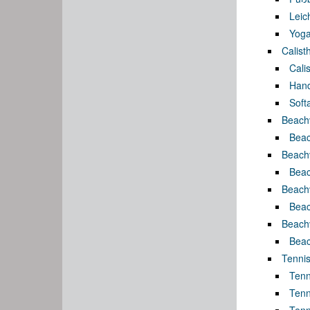
Leich
Yog
Calist
Cali
Hand
Soft
Beachv
Beac
Beachv
Beach
Beachv
Beach
Beachv
Beach
Tennis
Tenn
Tenni