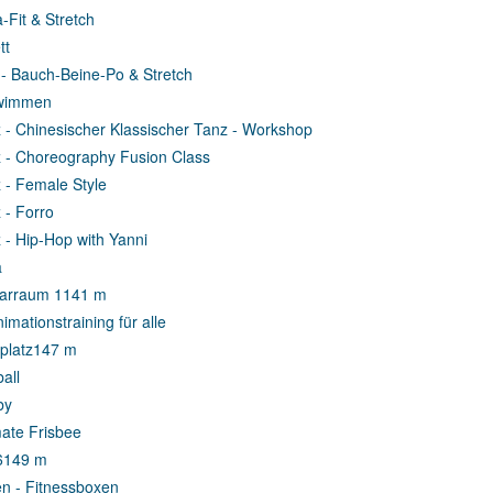
-Fit & Stretch
tt
- Bauch-Beine-Po & Stretch
wimmen
 - Chinesischer Klassischer Tanz - Workshop
 - Choreography Fusion Class
 - Female Style
 - Forro
 - Hip-Hop with Yanni
a
arraum 1
141 m
imationstraining für alle
platz
147 m
all
by
mate Frisbee
6
149 m
n - Fitnessboxen