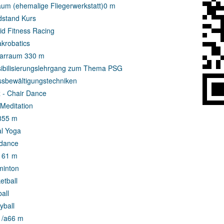
aum (ehemalige Fliegerwerkstatt)
0 m
stand Kurs
id Fitness Racing
akrobatics
arraum 3
30 m
ibilisierungslehrgang zum Thema PSG
ssbewältigungstechniken
 - Chair Dance
Meditation
8
55 m
al Yoga
dance
1
61 m
inton
etball
all
yball
1/a
66 m