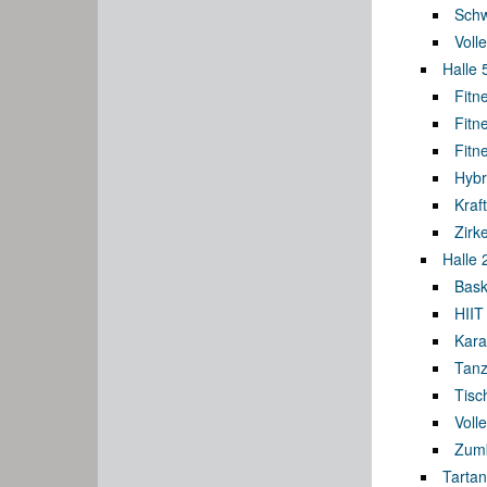
Sch
Volle
Halle 
Fitn
Fitn
Fitn
Hybr
Kraf
Zirk
Halle 
Bask
HIIT
Kara
Tanz
Tisc
Volle
Zumb
Tartan