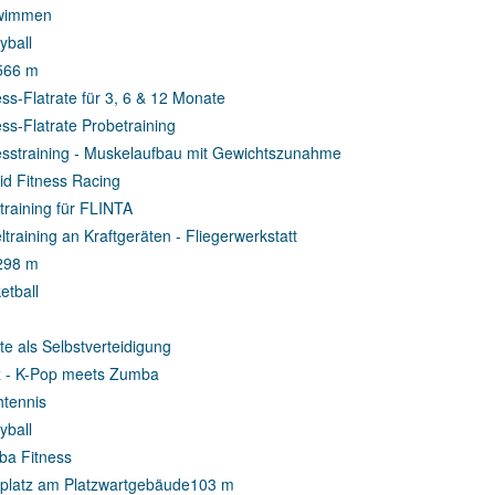
wimmen
yball
5
66 m
ess-Flatrate für 3, 6 & 12 Monate
ess-Flatrate Probetraining
esstraining - Muskelaufbau mit Gewichtszunahme
id Fitness Racing
ttraining für FLINTA
eltraining an Kraftgeräten - Fliegerwerkstatt
2
98 m
etball
te als Selbstverteidigung
 - K-Pop meets Zumba
htennis
yball
a Fitness
platz am Platzwartgebäude
103 m