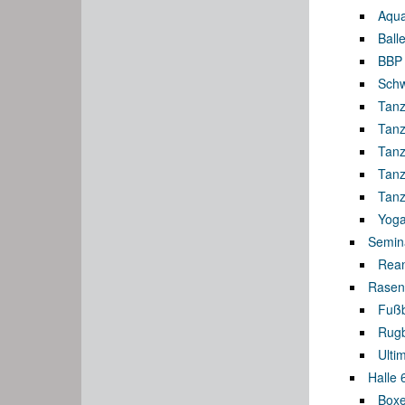
Aqua
Balle
BBP 
Sch
Tanz
Tanz
Tanz
Tanz
Tanz
Yog
Semin
Rean
Rasen
Fußb
Rug
Ulti
Halle 
Boxe