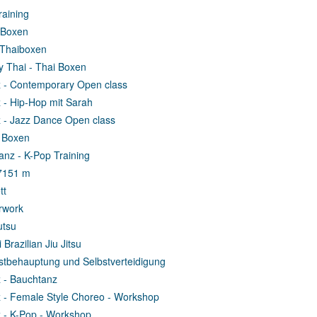
raining
-Boxen
-Thaiboxen
 Thai - Thai Boxen
 - Contemporary Open class
 - Hip-Hop mit Sarah
 - Jazz Dance Open class
 Boxen
anz - K-Pop Training
7
151 m
tt
rwork
utsu
Brazilian Jiu Jitsu
stbehauptung und Selbstverteidigung
 - Bauchtanz
 - Female Style Choreo - Workshop
 - K-Pop - Workshop