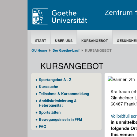
Zentrum 
START
ÜBER UNS
KURSANGEBOT
GESUNDHEI
GU Home
Der Goethe-Lauf​
KURSANGEBOT
KURSANGEBOT
Sportangebot A - Z
Kurssuche
Kraftraum (eh
Teilnahme & Kursanmeldung
Ginnheimer L
Antidiskriminierung &
60487 Frankf
Heterogenität
Sportstätten
Vollbild
full sc
Bewegungsinseln in FFM
in unmittelb
FAQ
folgende Ort
this venue: