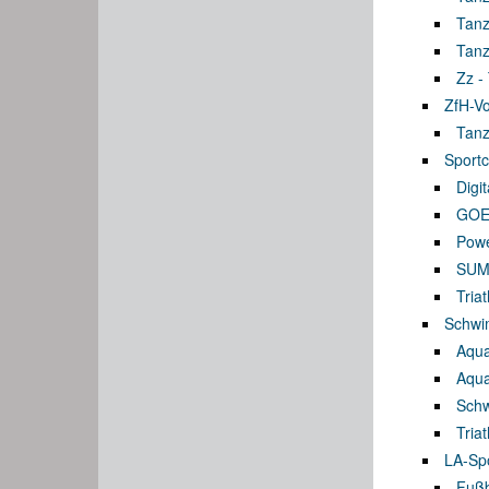
Tanz
Tanz
Zz -
ZfH-Vo
Tanz
Sport
Digi
GOE
Powe
SUMM
Tria
Schwi
Aqua
Aqua
Sch
Tria
LA-Spo
Fußb