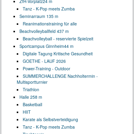
ZfH-Vorplatz
24 m
Tanz - K-Pop meets Zumba
Seminarraum 1
35 m
Reanimationstraining für alle
Beachvolleyballfeld 4
37 m
Beachvolleyball - reservierte Spielzeit
Sportcampus Ginnheim
44 m
Digitale Tagung Kritische Gesundheit
GOETHE - LAUF 2026
Power-Training - Outdoor
SUMMERCHALLENGE Nachholtermin -
Multisportturnier
Triathlon
Halle 2
58 m
Basketball
HIIT
Karate als Selbstverteidigung
Tanz - K-Pop meets Zumba