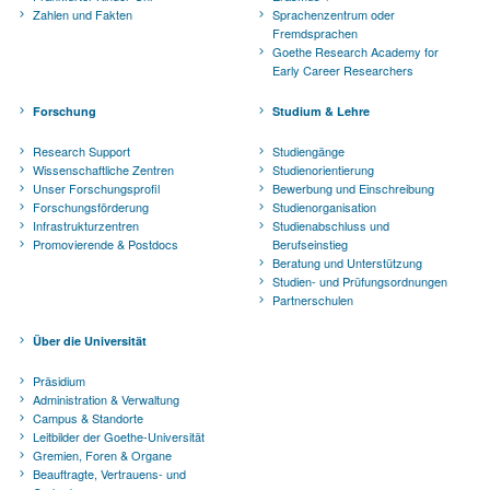
Zahlen und Fakten
Sprachenzentrum oder
Fremdsprachen
Goethe Research Academy for
Early Career Researchers
Forschung
Studium & Lehre
Research Support
Studiengänge
Wissenschaftliche Zentren
Studienorientierung
Unser Forschungsprofil
Bewerbung und Einschreibung
Forschungsförderung
Studienorganisation
Infrastrukturzentren
Studienabschluss und
Promovierende & Postdocs
Berufseinstieg
Beratung und Unterstützung
Studien- und Prüfungsordnungen
Partnerschulen
Über die Universität
Präsidium
Administration & Verwaltung
Campus & Standorte
Leitbilder der Goethe-Universität
Gremien, Foren & Organe
Beauftragte, Vertrauens- und