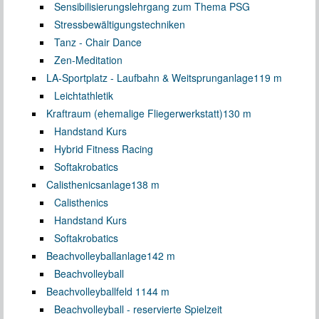
Sensibilisierungslehrgang zum Thema PSG
Stressbewältigungstechniken
Tanz - Chair Dance
Zen-Meditation
LA-Sportplatz - Laufbahn & Weitsprunganlage
119 m
Leichtathletik
Kraftraum (ehemalige Fliegerwerkstatt)
130 m
Handstand Kurs
Hybrid Fitness Racing
Softakrobatics
Calisthenicsanlage
138 m
Calisthenics
Handstand Kurs
Softakrobatics
Beachvolleyballanlage
142 m
Beachvolleyball
Beachvolleyballfeld 1
144 m
Beachvolleyball - reservierte Spielzeit