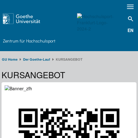
Toggl
navig
EN
Zentrum für Hochschulsport
GU Home
Der Goethe-Lauf​
KURSANGEBOT
KURSANGEBOT