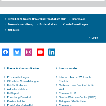
© 2004-2026 Goethe-Universität Frankfurt am Main
Impressum
Datenschutzerklärung
Barrierefreiheit
Cookie-Einstellungen
Netiquette
Login
Presse & Kommunikation
Internationales
Pressemitteilungen
Inbound: Aus der Welt nach
Öffentliche Veranstaltungen
Frankfurt
Uni-Publikationen
Outbound: Von Frankfurt in die
Aktuelles Jahrbuch
Welt
UniReport
Erasmus / LLP
Forschung Frankfurt
Goethe Welcome Centre (GWC)
Karriere & Jobs
Refugees / Geflüchtete
Frankfurter Kinder-Uni
Erasmus +